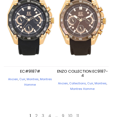
EC#9187#
ENZO COLLECTION EC9187-
4
Ancien
,
Cuir
,
Montres
,
Montres
Ancien
,
Collections
,
Cuir
,
Montres
,
Homme
Montres Homme
1
2
3
4
…
9
10
11
→