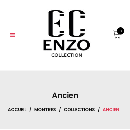
Skip
to
content
0
Ancien
ACCUEIL
/
MONTRES
/
COLLECTIONS
/
ANCIEN