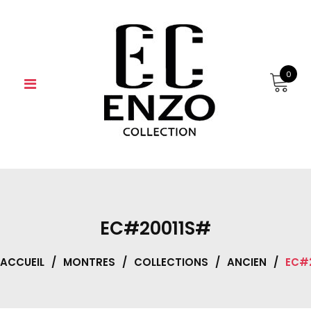
Skip
to
content
0
EC#20011S#
ACCUEIL
/
MONTRES
/
COLLECTIONS
/
ANCIEN
/
EC#