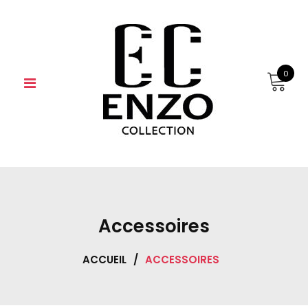
Skip
to
content
0
Accessoires
ACCUEIL
/
ACCESSOIRES