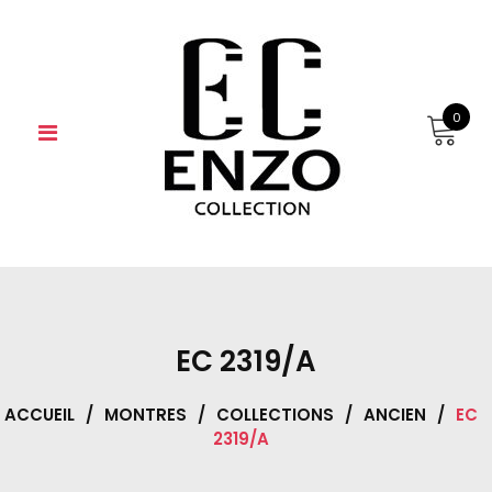
Skip
to
content
0
EC 2319/A
ACCUEIL
/
MONTRES
/
COLLECTIONS
/
ANCIEN
/
EC
2319/A