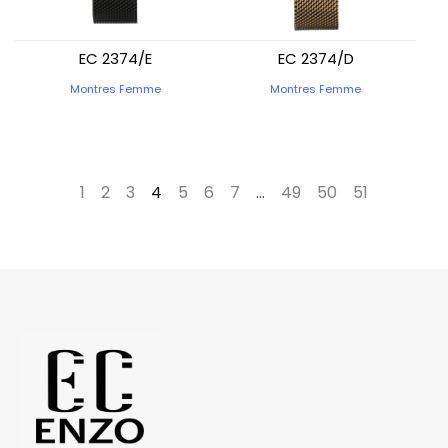
EC 2374/E
EC 2374/D
Montres Femme
Montres Femme
←
1
2
3
4
5
6
7
…
49
50
51
→