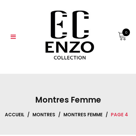
Skip
to
content
0
Montres Femme
ACCUEIL
/
MONTRES
/
MONTRES FEMME
/
PAGE 4