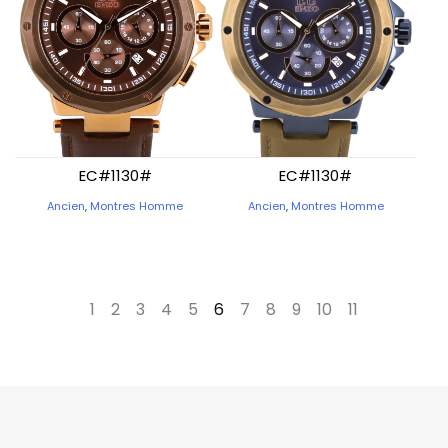
EC#1130#
EC#1130#
Ancien
,
Montres Homme
Ancien
,
Montres Homme
←
1
2
3
4
5
6
7
8
9
10
11
→