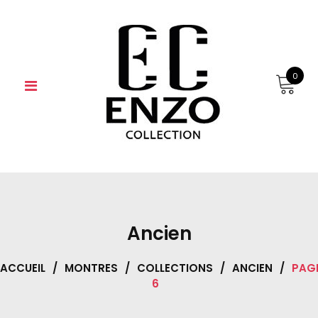
Skip
to
content
0
Ancien
ACCUEIL
/
MONTRES
/
COLLECTIONS
/
ANCIEN
/
PAG
6