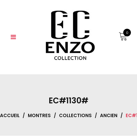
Skip
to
content
0
EC#1130#
ACCUEIL
/
MONTRES
/
COLLECTIONS
/
ANCIEN
/
EC#