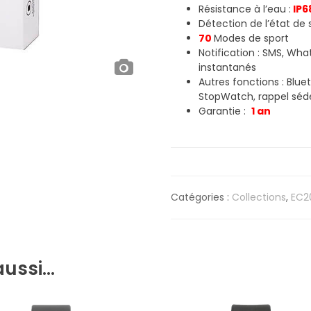
Résistance à l’eau :
IP6
Détection de l’état de
70
Modes de sport
Notification : SMS, Wh
instantanés
Autres fonctions : Bluet
StopWatch, rappel séd
Garantie :
1 an
Catégories :
Collections
,
EC2
aussi…