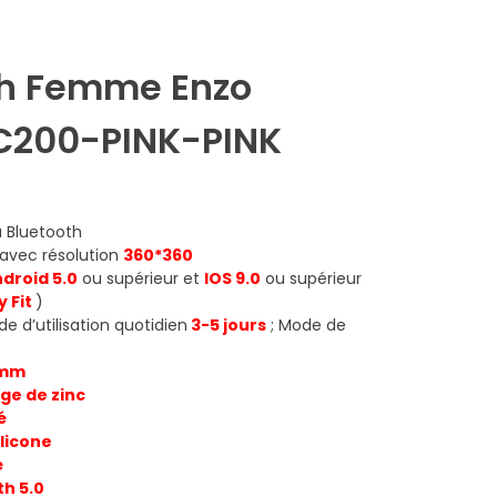
h Femme Enzo
EC200-PINK-PINK
a Bluetooth
avec résolution
360*360
droid 5.0
ou supérieur et
IOS 9.0
ou supérieur
y Fit
)
e d’utilisation quotidien
3-5 jours
; Mode de
 mm
age de zinc
é
ilicone
é
th 5.0