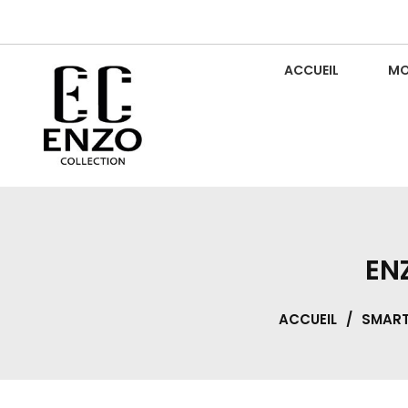
Skip
to
content
ACCUEIL
MO
Luxury For Everyone
ENZO COLLECTION
EN
ACCUEIL
/
SMAR