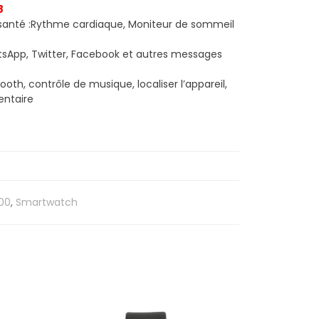
8
 santé :Rythme cardiaque, Moniteur de sommeil
atsApp, Twitter, Facebook et autres messages
ooth, contrôle de musique, localiser l’appareil,
entaire
00
,
Smartwatch