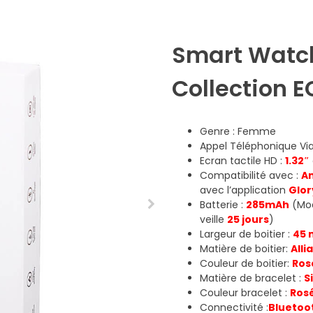
Smart Watc
Collection 
Genre : Femme
Appel Téléphonique Vi
Ecran tactile HD :
1.32″
Compatibilité avec :
An
avec l’application
Glor
Batterie :
285mAh
(Mod
veille
25 jours
)
Largeur de boitier :
45
Matière de boitier:
Alli
Couleur de boitier:
Ros
Matière de bracelet :
S
Couleur bracelet :
Ros
Connectivité :
Bluetoo