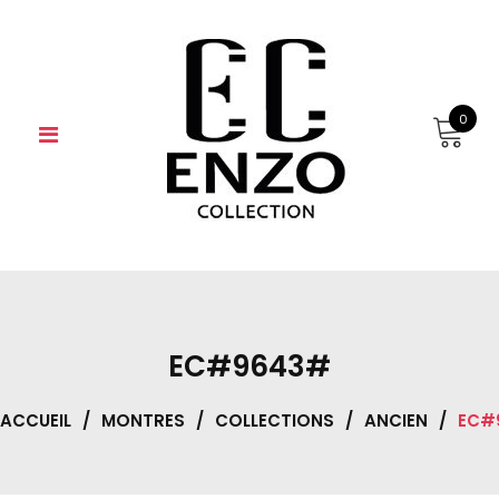
Skip
to
content
0
EC#9643#
ACCUEIL
/
MONTRES
/
COLLECTIONS
/
ANCIEN
/
EC#