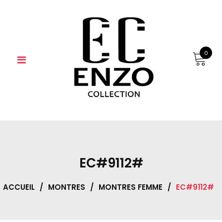
Skip
to
content
0
EC#9112#
ACCUEIL
/
MONTRES
/
MONTRES FEMME
/
EC#9112#