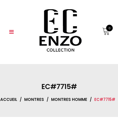
Skip
to
content
0
EC#7715#
ACCUEIL
/
MONTRES
/
MONTRES HOMME
/
EC#7715#