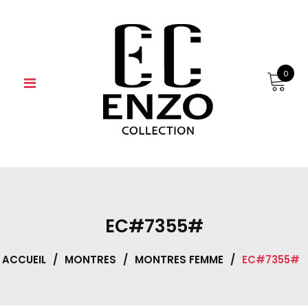
Skip
to
content
0
EC#7355#
ACCUEIL
/
MONTRES
/
MONTRES FEMME
/
EC#7355#