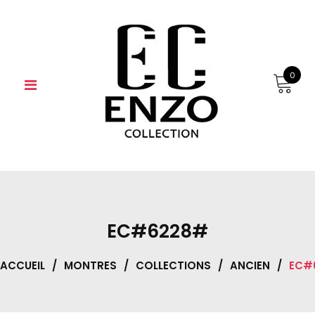
Skip
to
content
0
EC#6228#
ACCUEIL
/
MONTRES
/
COLLECTIONS
/
ANCIEN
/
EC#