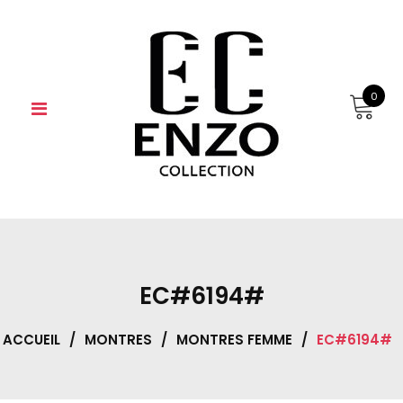
Skip
to
content
0
EC#6194#
ACCUEIL
/
MONTRES
/
MONTRES FEMME
/
EC#6194#