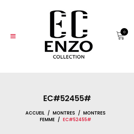
Skip
to
content
0
EC#52455#
ACCUEIL
/
MONTRES
/
MONTRES
FEMME
/
EC#52455#