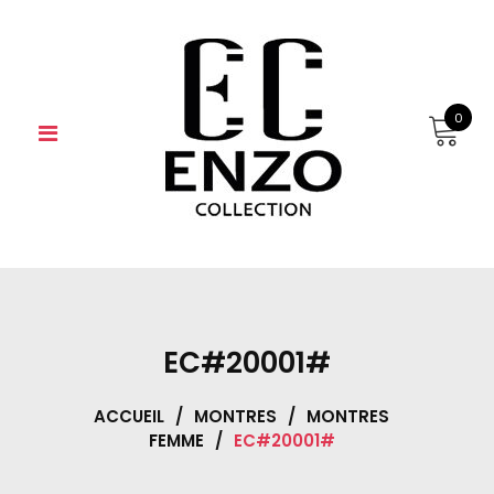
Skip
to
content
0
EC#20001#
ACCUEIL
/
MONTRES
/
MONTRES
FEMME
/
EC#20001#