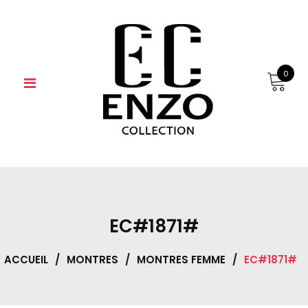
Skip
to
content
0
EC#1871#
ACCUEIL
/
MONTRES
/
MONTRES FEMME
/
EC#1871#