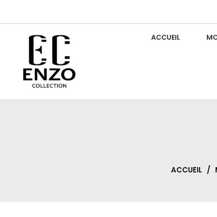
Skip
to
content
ACCUEIL
MO
Luxury For Everyone
ENZO COLLECTION
ACCUEIL
/