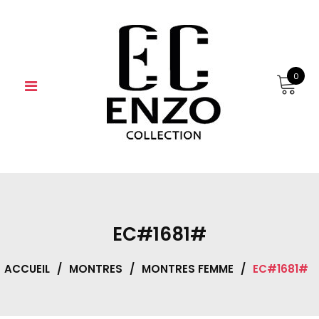
Skip
to
content
0
EC#1681#
ACCUEIL
/
MONTRES
/
MONTRES FEMME
/
EC#1681#