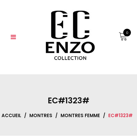
Skip
to
content
0
EC#1323#
ACCUEIL
/
MONTRES
/
MONTRES FEMME
/
EC#1323#