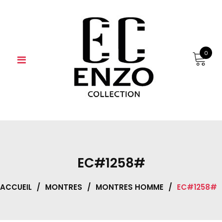
Skip
to
content
0
EC#1258#
ACCUEIL
/
MONTRES
/
MONTRES HOMME
/
EC#1258#