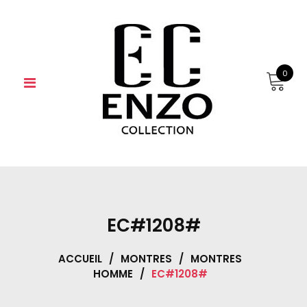
Skip
to
content
0
EC#1208#
ACCUEIL
/
MONTRES
/
MONTRES
HOMME
/
EC#1208#