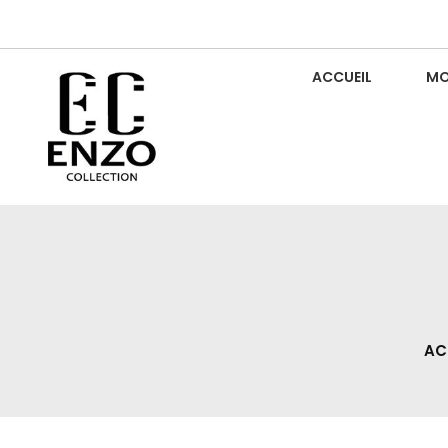
Skip
to
content
ACCUEIL
MO
Luxury For Everyone
ENZO COLLECTION
AC