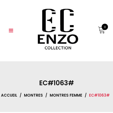
Skip
to
content
0
EC#1063#
ACCUEIL
/
MONTRES
/
MONTRES FEMME
/
EC#1063#