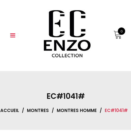
Skip
to
content
0
EC#1041#
ACCUEIL
/
MONTRES
/
MONTRES HOMME
/
EC#1041#