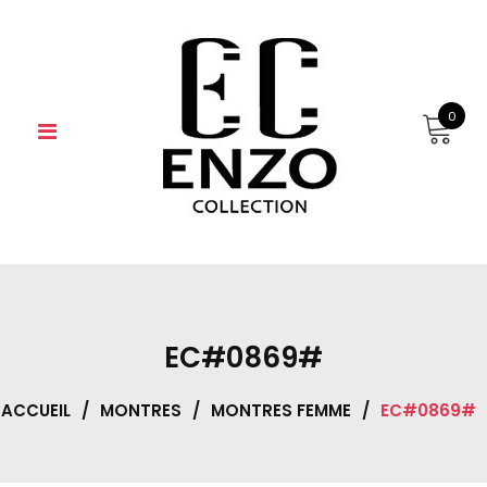
Skip
to
content
0
EC#0869#
ACCUEIL
/
MONTRES
/
MONTRES FEMME
/
EC#0869#