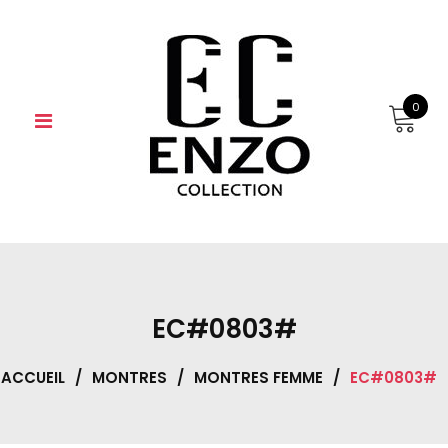
Skip
to
content
0
EC#0803#
ACCUEIL
/
MONTRES
/
MONTRES FEMME
/
EC#0803#