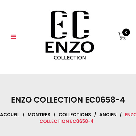
Skip
to
content
0
ENZO COLLECTION EC0658-4
ACCUEIL
/
MONTRES
/
COLLECTIONS
/
ANCIEN
/
ENZ
COLLECTION EC0658-4