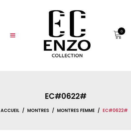
Skip
to
content
0
EC#0622#
ACCUEIL
/
MONTRES
/
MONTRES FEMME
/
EC#0622#