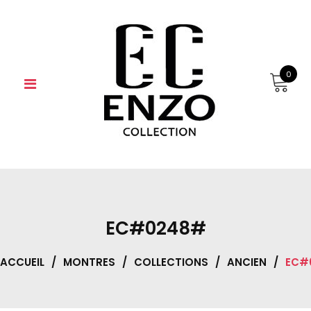
Skip
to
content
0
EC#0248#
ACCUEIL
/
MONTRES
/
COLLECTIONS
/
ANCIEN
/
EC#