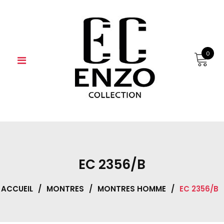
Skip
to
content
0
EC 2356/B
ACCUEIL
/
MONTRES
/
MONTRES HOMME
/
EC 2356/B