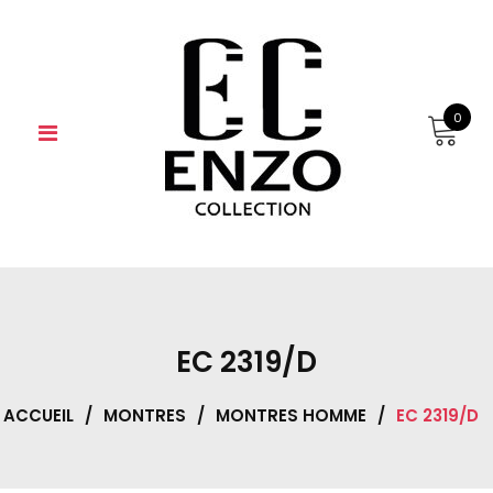
Skip
to
content
0
EC 2319/D
ACCUEIL
/
MONTRES
/
MONTRES HOMME
/
EC 2319/D