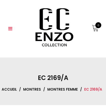
Skip
to
content
0
EC 2169/A
ACCUEIL
/
MONTRES
/
MONTRES FEMME
/
EC 2169/A