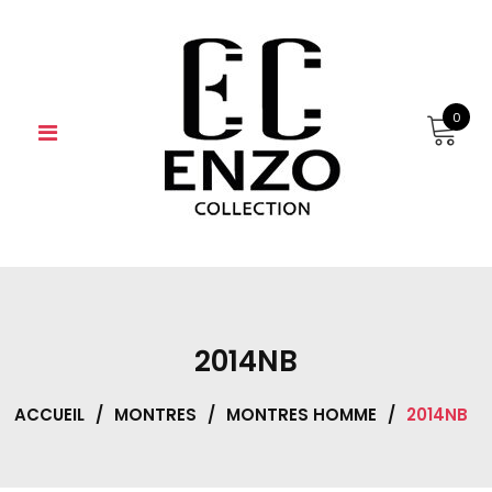
Skip
to
content
0
2014NB
ACCUEIL
/
MONTRES
/
MONTRES HOMME
/
2014NB