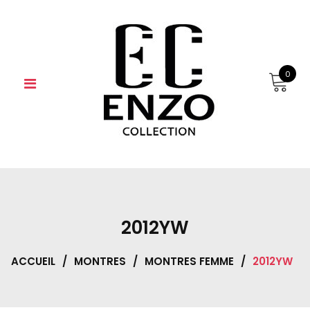
Skip
to
content
0
2012YW
ACCUEIL
/
MONTRES
/
MONTRES FEMME
/
2012YW