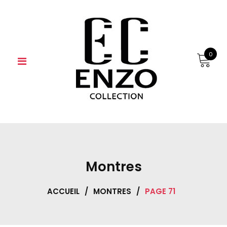
Skip
to
content
0
Montres
ACCUEIL
/
MONTRES
/
PAGE 71