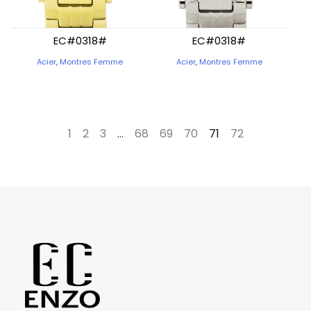
EC#0318#
EC#0318#
Acier
,
Montres Femme
Acier
,
Montres Femme
←
1
2
3
…
68
69
70
71
72
→