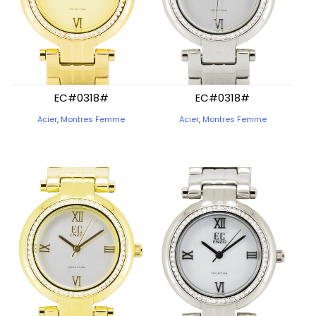
EC#0318#
EC#0318#
Acier
,
Montres Femme
Acier
,
Montres Femme