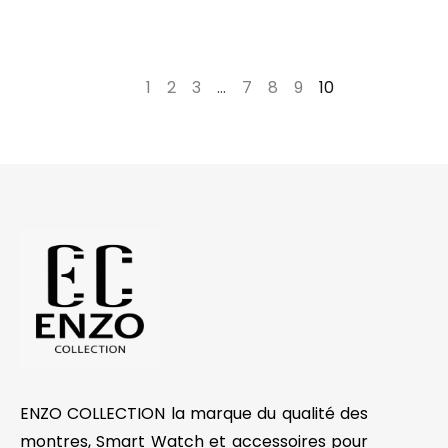
←
1
2
3
…
7
8
9
10
ENZO COLLECTION la marque du qualité des
montres, Smart Watch et accessoires pour