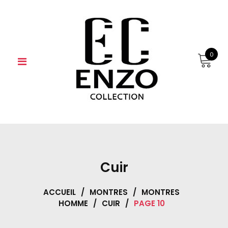
Skip
to
content
0
Cuir
ACCUEIL
/
MONTRES
/
MONTRES
HOMME
/
CUIR
/
PAGE 10