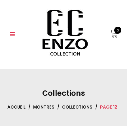
Skip
to
content
0
Collections
ACCUEIL
/
MONTRES
/
COLLECTIONS
/
PAGE 12