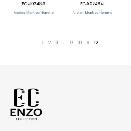
EC#0248#
EC#0248#
Ancien
,
Montres Homme
Ancien
,
Montres Homme
←
1
2
3
…
9
10
11
12